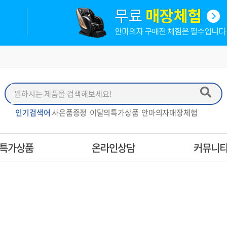
인기검색어
사은품증정
이달의특가상품
안마의자매장체험
특가상품
온라인상담
커뮤니
사
구입문의
제품 구매후기
· 후지
· 제스파
· 
매장 체험신청
설치사례
· 오레스트
· 기타안마의자
제휴문의
SNS미디어