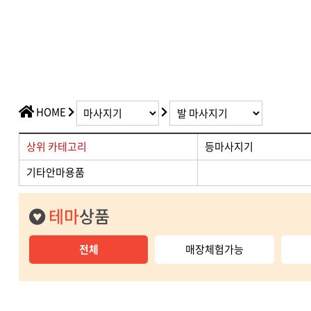
전시할인상품
부위별 안마용품
· 등마사지기
사은품 증정
온열용품
이달의 특가상품
· 족욕기/좌훈기
승마/운동기
HOME
· 승마운동기
상위 카테고리
등마사지기
기타안마용품
테마
상품
전체
매장체험가능