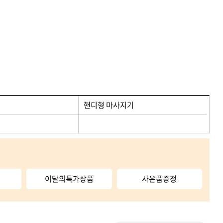
개인정보처리방침
기타안마용품
A/S문의
1:1고객상담
전기매트
· 파라핀베스
· 기타온열
핸디형 마사지기
이달의특가상품
사은품증정