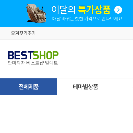
즐겨찾기추가
전체제품
테마별상품
매장체험상품
특가행
브랜드별 안마의자
· 브람스
부모님효도선물
· 케어렉스
가성비 추천