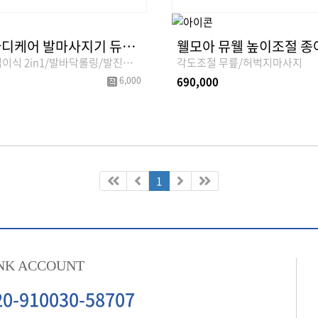
휴테크 바디케어 발마사지기 듀얼웨이브
HT-2801/접이식 2in1/발바닥롤링/발진동마사지/공기압마사지/온열
각도조절 무릎/허벅지마사지
6,000
690,000
1
NK ACCOUNT
20-910030-58707