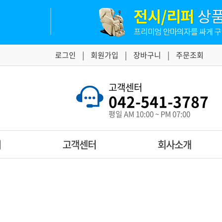
로그인
|
회원가입
|
장바구니
|
주문조회
고객센터
042-541-3787
평일 AM 10:00 ~ PM 07:00
티
고객센터
회사소개
공지사항
CEO인사말
오코
· 웰모아
· 휴테크
자주묻는질문
매장둘러보기
이용약관
매장 찾아오시는길