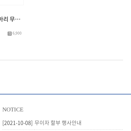
웰모아 뮤웰 높이조절 종아리 무릎 허벅지 안마기 발 다리 마사지기 HCW-97S
6,900
NOTICE
[2021-10-08]
무이자 할부 행사안내