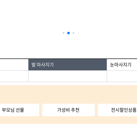
자료실
· 발마사지기
· 눈마사지기
· 
· 찜질팩
· 찜질기
· 
· 기타운동기
발 마사지기
눈마사지기
부모님 선물
가성비 추천
전시할인상품