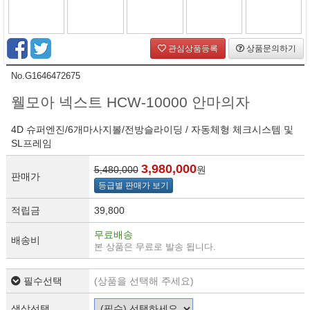
관심상품등록
상품문의하기
No.G1646472675
웰모아 넥스트 HCW-10000 안마의자
4D 슈퍼엔진/6개마사지볼/전방슬라이딩 / 자동체형 체크시스템 및
SL프레임
3,980,000
5,480,000
원
판매가
등급별 판매가 보기
적립금
39,800
무료배송
배송비
본 상품은 무료로 발송 됩니다.
필수선택
(상품을 선택해 주세요)
색상선택